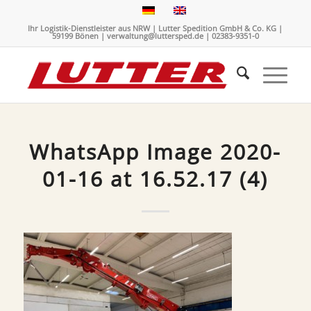
Ihr Logistik-Dienstleister aus NRW | Lutter Spedition GmbH & Co. KG |
59199 Bönen | verwaltung@luttersped.de | 02383-9351-0
WhatsApp Image 2020-
01-16 at 16.52.17 (4)