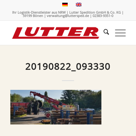
Ihr Logistik-Dienstleister aus NRW | Lutter Spedition GmbH & Co. KG |
59199 Bönen | verwaltung@luttersped.de | 02383-9351-0
20190822_093330